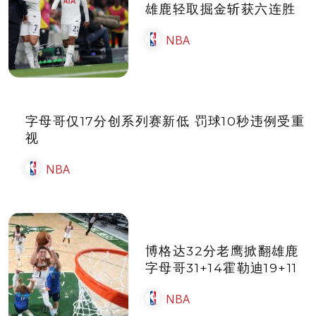
雄鹿轻取掘金斩获六连胜
NBA
字母哥仅17分创系列赛新低 罚球10秒违例受重
视
NBA
博格达32分老鹰掀翻雄鹿
字母哥31+14霍勒迪19+11
NBA