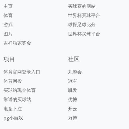
主页
买球赛的网站
体育
世界杯买球平台
游戏
球探足球比分
图片
世界杯买球平台
吉祥独家奖金
项目
社区
体育官网登录入口
九游会
体育网投
冠军
买球站现金体育
凯发
靠谱的买球站
优博
电竞下注
开云
pg小游戏
万博