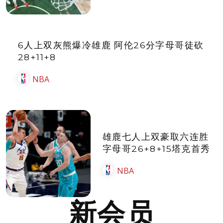
6人上双灰熊爆冷雄鹿 阿伦26分字母哥徒砍
28+11+8
NBA
雄鹿七人上双豪取六连胜
字母哥26+8+15塔克首秀
NBA
新会员