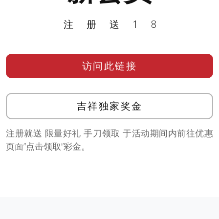
注册送18
访问此链接
吉祥独家奖金
注册就送 限量好礼 手刀领取 于活动期间内前往优惠
页面”点击领取”彩金。