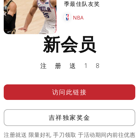
季最佳队友奖
NBA
新会员
注册送18
访问此链接
吉祥独家奖金
注册就送 限量好礼 手刀领取 于活动期间内前往优惠