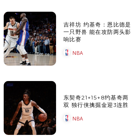
吉祥坊 约基奇：恩比德是
一只野兽 能在攻防两头影
响比赛
NBA
东契奇21+15+8约基奇两
双 独行侠擒掘金迎3连胜
NBA