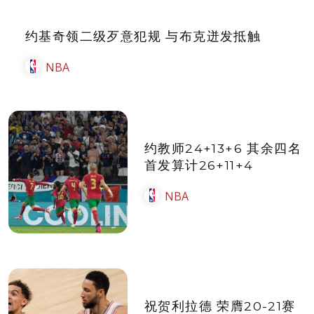
约基奇领二级歹意犯规 与布克迸发抵触
NBA
约教师24+13+6 其余四名
首发算计26+11+4
NBA
祝贺利拉德 荣膺20-21赛