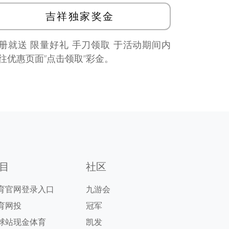
吉祥独家奖金
册就送 限量好礼 手刀领取 于活动期间内
往优惠页面”点击领取”彩金。
目
社区
育官网登录入口
九游会
育网投
冠军
球站现金体育
凯发