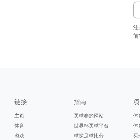
注
前
链接
指南
项
主页
买球赛的网站
体
体育
世界杯买球平台
体
游戏
球探足球比分
买