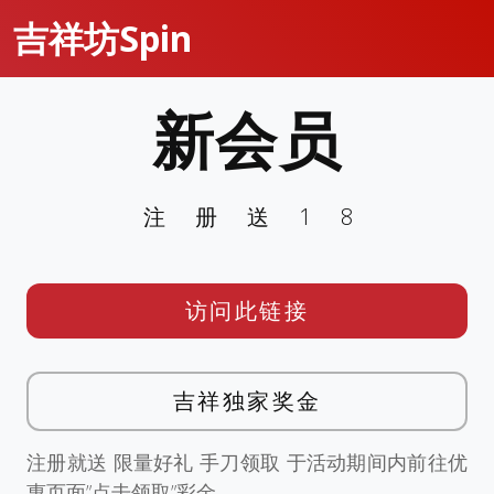
吉祥坊Spin
新会员
注册送18
访问此链接
吉祥独家奖金
注册就送 限量好礼 手刀领取 于活动期间内前往优
惠页面”点击领取”彩金。