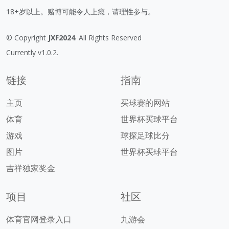
18+岁以上。赌博可能令人上瘾，请理性参与。
© Copyright
JXF2024
. All Rights Reserved
Currently v1.0.2.
链接
指南
主页
买球赛的网站
体育
世界杯买球平台
游戏
球探足球比分
图片
世界杯买球平台
吉祥独家奖金
项目
社区
体育官网登录入口
九游会