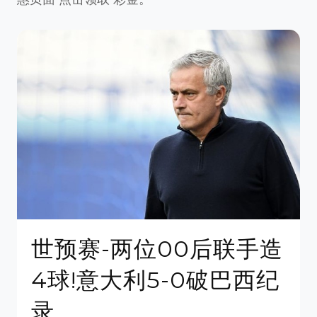
世预赛-两位00后联手造
4球!意大利5-0破巴西纪
录