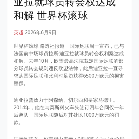
亚拉就球员转会权达成
和解 世界杯滚球
英超
2026年6月9日
世界杯滚球 路透社报道，国际足联周一宣布，已与
法国前中场球员拉斯·迪亚拉就球员转会权利案达成
和解。去年10月，欧盟最高法院裁定国际足联的部
分球员转会规则违反欧盟法律，此后迪亚拉一直寻
求从国际足联和比利时足协获得6500万欧元的损害
赔偿。
迪亚拉曾效力于阿森纳、切尔西和皇家马德里。
2014年，他在与莫斯科火车头签订四年合同仅一年
后离队，国际足联随后对其处以1000万欧元的罚
款。