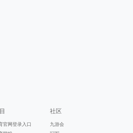
目
社区
育官网登录入口
九游会