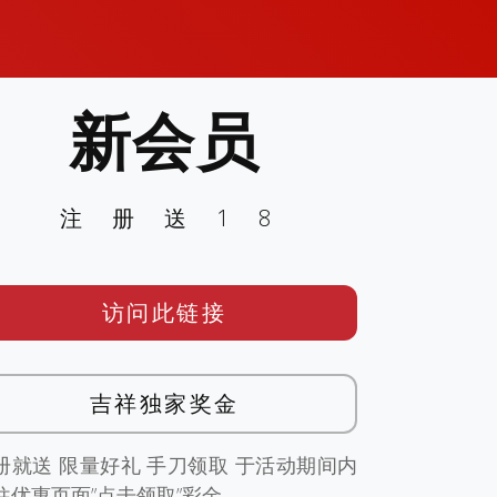
新会员
注册送18
访问此链接
吉祥独家奖金
册就送 限量好礼 手刀领取 于活动期间内
往优惠页面”点击领取”彩金。