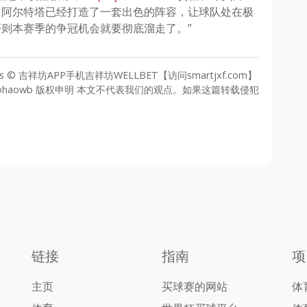
。阿尔特塔已经打造了一套出色的阵容，让球队处在极
则本赛季的争冠机会就要彻底溜走了。”
ws © 吉祥坊APP手机吉祥坊WELLBET【访问smartjxf.com】
ohaowb 版权申明 本文不代表我们的观点。如果这篇转载侵犯
链接
指南
项
主页
买球赛的网站
体