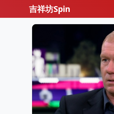
吉祥坊Spin