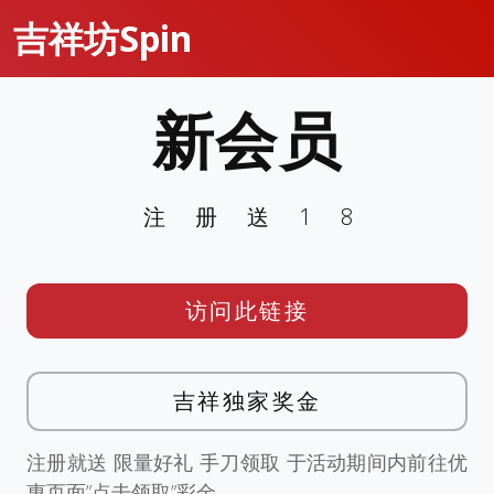
吉祥坊Spin
新会员
注册送18
访问此链接
吉祥独家奖金
注册就送 限量好礼 手刀领取 于活动期间内前往优
惠页面”点击领取”彩金。