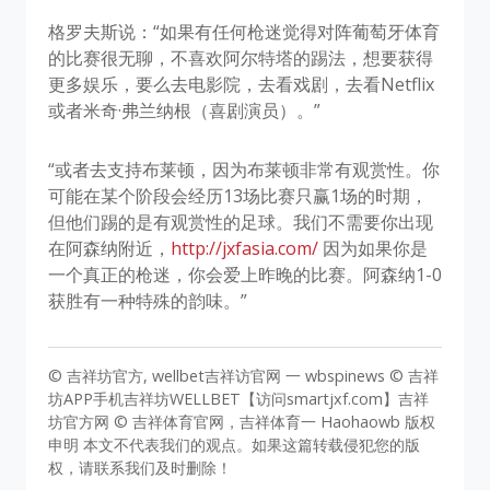
格罗夫斯说：“如果有任何枪迷觉得对阵葡萄牙体育
的比赛很无聊，不喜欢阿尔特塔的踢法，想要获得
更多娱乐，要么去电影院，去看戏剧，去看Netflix
或者米奇·弗兰纳根（喜剧演员）。”
“或者去支持布莱顿，因为布莱顿非常有观赏性。你
可能在某个阶段会经历13场比赛只赢1场的时期，
但他们踢的是有观赏性的足球。我们不需要你出现
在阿森纳附近，
http://jxfasia.com/
因为如果你是
一个真正的枪迷，你会爱上昨晚的比赛。阿森纳1-0
获胜有一种特殊的韵味。”
© 吉祥坊官方, wellbet吉祥访官网 一 wbspinews © 吉祥
坊APP手机吉祥坊WELLBET【访问smartjxf.com】吉祥
坊官方网 © 吉祥体育官网，吉祥体育一 Haohaowb 版权
申明 本文不代表我们的观点。如果这篇转载侵犯您的版
权，请联系我们及时删除！