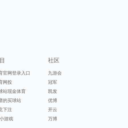
目
社区
育官网登录入口
九游会
育网投
冠军
球站现金体育
凯发
谱的买球站
优博
竞下注
开云
g小游戏
万博