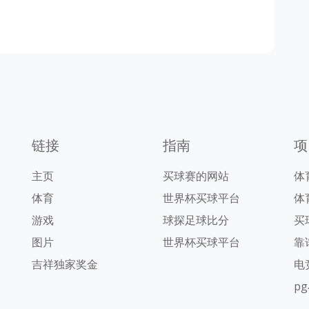
链接
指南
项
主页
买球赛的网站
体
体育
世界杯买球平台
体
游戏
球探足球比分
买
图片
世界杯买球平台
靠
吉祥独家奖金
电
p