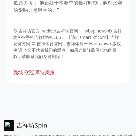
瓜迪奥拉：“他正处于本赛季的最好时刻，他对比赛
的影响力是巨大的。”
© 吉祥坊官方, wellbet吉祥访官网 一 wbspinews © 吉祥
坊APP手机吉祥坊WELLBET【访问smartjxf.com】吉祥
坊官方网 © 吉祥体育官网，吉祥体育一 Haohaowb 版权
申明 本文不代表我们的观点。如果这篇转载侵犯您的版
权，请联系我们及时删除！
曼城
欧冠
瓜迪奥拉
吉祥坊Spin