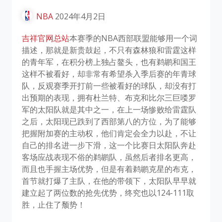
NBA
2024年4月2日
吉祥官网总站
本赛季的NBA西部联盟能够用一个词
描述，那就是新贵鼓起，不只有森林狼和雷霆这样
的青年军，在积分榜上独占鳌头，也有鹈鹕和国王
这样不被看好，却非常有希望杀入季后赛的年青球
队，反观赛季开打前一些被看好的球队，却没有打
出预期的表现，拥有杜兰特、布克和比尔三巨喽罗
军的太阳队就是其中之一，在上一场惨败给雷霆队
之后，太阳现已跌到了西部第八的方位，为了能够
把握附加赛的主动权，他们肯定会全力以赴，不让
自己的排名进一步下滑，这一个比赛日太阳队奔赴
客场应战表现不俗的鹈鹕队，虽然后者排名更高，
而且也手握主场优势，但是有着鹈鹕克星的布克，
首节就打爆了主队，在他的带领下，太阳队早早就
建立起了两位数的抢先优势，终究也以124-111取
胜，止住了颓势！