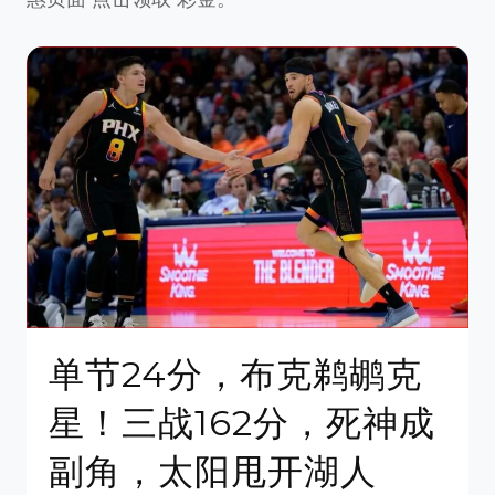
单节24分，布克鹈鹕克
星！三战162分，死神成
副角，太阳甩开湖人