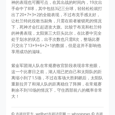
神的表现也可圈可点，在其出战的时间内，19次出
手命中了8球，其中包括3记三分球，轻轻松松就打
出了20+7+3+2的全能表现，不过布克手感太好，
让杜兰特此役敢当副角，只需在前者被锁死的情况
下，死神才会扛起进攻大旗。比较于布克和杜兰特
的神勇表现，太阳第三大巨头比尔，在比赛中完全
处于划水的状态，出手次数也只需8次，整场比赛
只交出了13+9+6+2+1的数据，但是这并不影响他
享用成功的滋味。
紫金军团湖人队在常规赛收官阶段表现非常抢眼，
这一个比赛日之前，湖人现已把自己和太阳队的距
离缩小到了1.5场，不过在客场大胜鹈鹕后，太阳队
重新拉开了和湖人队的距离稳住了阵脚，在常规赛
剩余不到10场的情况下，守住西部前八的概率非常
大！
© 吉祥坊官方, wellbet吉祥访官网 一 wbspinews © 吉祥