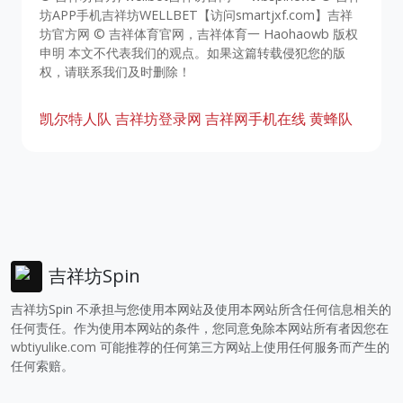
坊APP手机吉祥坊WELLBET【访问smartjxf.com】吉祥
坊官方网 © 吉祥体育官网，吉祥体育一 Haohaowb 版权
申明 本文不代表我们的观点。如果这篇转载侵犯您的版
权，请联系我们及时删除！
凯尔特人队
吉祥坊登录网
吉祥网手机在线
黄蜂队
吉祥坊Spin
吉祥坊Spin 不承担与您使用本网站及使用本网站所含任何信息相关的
任何责任。作为使用本网站的条件，您同意免除本网站所有者因您在
wbtiyulike.com
可能推荐的任何第三方网站上使用任何服务而产生的
任何索赔。