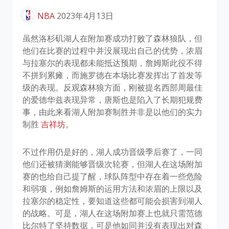
NBA
2023年4月13日
虽然洛杉矶湖人在附加赛成功打败了森林狼队，但
他们在比赛的过程中并没展现出自己的优势，浓眉
与拉塞尔的表现都未能抵达预期，詹姆斯此役不得
不拼到累瘫，而施罗德在本场比赛发挥出了首发等
级的表现。反观森林狼方面，刚被提名西部周最佳
的爱德华兹表现异常，唐斯也是陷入了长期犯规费
事，由此来看湖人附加赛制胜并非是以他们的实力
制胜
吉祥坊
。
不过作用仍是好的，湖人成功晋级季后赛了，一同
他们还被猜测能够晋级次轮赛，但湖人在这场附加
赛的也给自己提了醒，球队阵型中存在着一些危险
和弱项，例如詹姆斯的运用方法和浓眉的上限以及
拉塞尔的稳定性，要知道这些都可能会损害到湖人
的战略。可是，湖人在这场附加赛上也就只需范德
比尔特了坚持数据，可是他如同并没有表现出对森