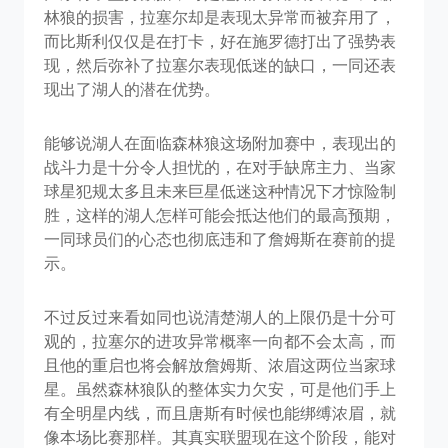
林狼的损害，拉塞尔却是表现太异常而被弃用了，
而比斯利仅仅是在打卡，好在施罗德打出了强势表
现，然后弥补了拉塞尔表现低迷的缺口，一同还表
现出了湖人的潜在优势。
能够说湖人在面临森林狼这场附加赛中，表现出的
战斗力是十分令人担忧的，在对手缺席主力、当家
球星犯规太多且未来巨星低迷这种情况下才惊险制
胜，这样的湖人怎样可能会抵达他们的最高预期，
一同球员们的心态也彻底违和了詹姆斯在赛前的提
示。
不过反过来看如同也说清楚湖人的上限仍是十分可
观的，拉塞尔的进攻异常概率一向都不会太高，而
且他的重启也将会解放詹姆斯、浓眉这两位当家球
星。虽然森林狼队的整体实力欠安，可是他们手上
有全明星内线，而且唐斯有时候也能绑缚浓眉，就
像本场比赛那样。其真实联盟现在这个阶段，能对