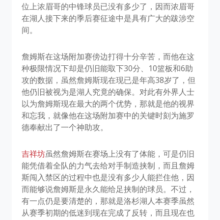
位上浓眉哥的中锋球员已没有多少了，因而浓眉哥
在湖人接下来的季后赛征途中是具有广大的跋涉空
间。
詹姆斯在这场附加赛傍边打得十分辛苦，而他在这
种极限情况下却是仍旧能取下30分、10篮板和6助
攻的数据，虽然詹姆斯现在现已是年高38岁了，但
他仍旧被视为是湖人究竟的确保。对此有外界人士
以为詹姆斯现在最大的两个优势，那就是他的视界
和忘我，就像他在这场附加赛中的关键时刻为施罗
德奉献出了一个神助攻。
吉祥坊
虽然詹姆斯在赛场上没有了体能，可是仍旧
能凭借着全队的力气去给对手制造挟制，而且詹姆
斯闯入禁区的过程中也是没有多少人能拦住他，因
而能够说詹姆斯是永久能给足挟制的球员。不过，
有一点仍是要清楚的，那就是洛杉湖人本赛季虽然
从赛季初期的低迷到现在完成了反转，而且现在也