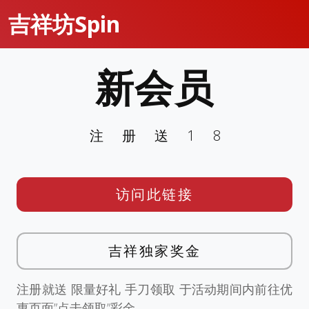
吉祥坊Spin
新会员
注册送18
访问此链接
吉祥独家奖金
注册就送 限量好礼 手刀领取 于活动期间内前往优
惠页面”点击领取”彩金。