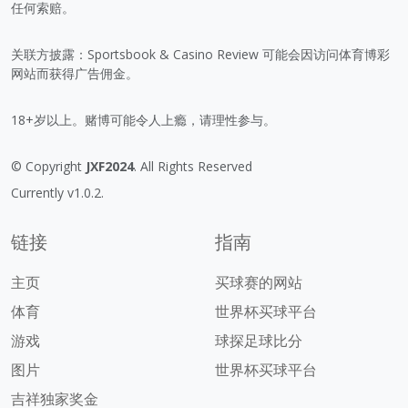
任何索赔。
关联方披露：Sportsbook & Casino Review 可能会因访问体育博彩
网站而获得广告佣金。
18+岁以上。赌博可能令人上瘾，请理性参与。
© Copyright
JXF2024
. All Rights Reserved
Currently v1.0.2.
链接
指南
主页
买球赛的网站
体育
世界杯买球平台
游戏
球探足球比分
图片
世界杯买球平台
吉祥独家奖金