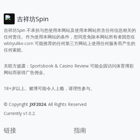
吉祥坊Spin
吉祥坊Spin 不承担与您使用本网站及使用本网站所含任何信息相关的
任何责任。作为使用本网站的条件，您同意免除本网站所有者因您在
wbtiyulike.com
可能推荐的任何第三方网站上使用任何服务而产生的
任何索赔。
关联方披露：Sportsbook & Casino Review 可能会因访问体育博彩
网站而获得广告佣金。
18+岁以上。赌博可能令人上瘾，请理性参与。
© Copyright
JXF2024
. All Rights Reserved
Currently v1.0.2.
链接
指南