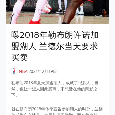
曝2018年勒布朗许诺加
盟湖人 兰德尔当天要求
买卖
NBA
2021年2月19日
勒布朗2018年夏天加盟湖人，成就了很多人，当
然，也让一些人因此脱离，不想活在他的阴影之
下。
就在勒布朗2018年休季宣告参加湖人的时分，兰德